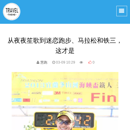
从夜夜笙歌到迷恋跑步、马拉松和铁三，
这才是
慧跑
03-09 10:29
0