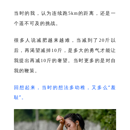
当时的我，认为连续跑
的距离，还是一
5km
个遥不可及的挑战。
很多人说减肥越来越难，当减到了
斤以
20
后，再渴望减掉
斤，是多大的勇气才能让
10
我提出再减
的奢望。当时更多的是对自
10斤
我的鞭策。
回想起来，当时的想法多幼稚，又多么“羞
耻”。