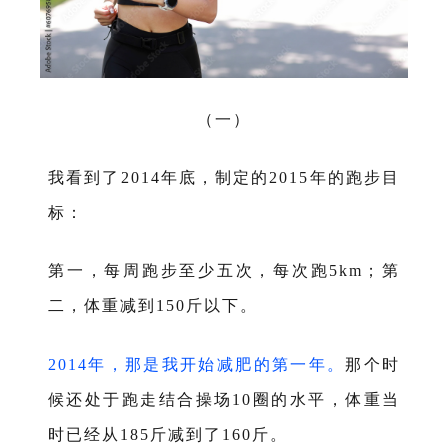
（一）
我看到了
年底，制定的
年的跑步目
2014
2015
标：
第一，每周跑步至少五次，每次跑
；第
5km
二，体重减到
斤以下。
150
年，那是我开始减肥的第一年。
那个时
2014
候还处于跑走结合操场
圈的水平，体重当
10
时已经从
斤减到了
斤。
185
160